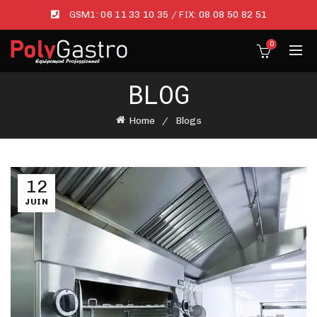
GSM1:
06 11 33 10 35
/ FIX:
08 08 50 82 51
0
BLOG
Home
Blogs
12
JUIN