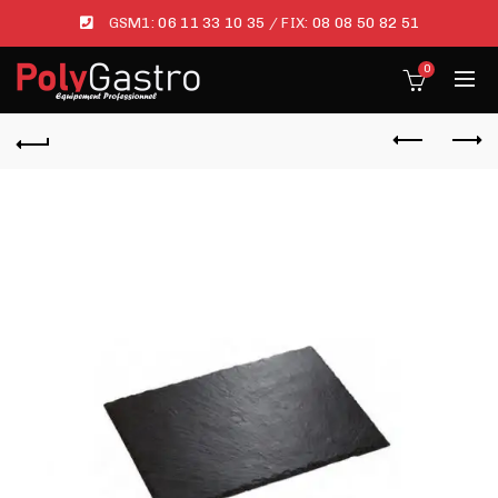
GSM1:
06 11 33 10 35
/ FIX:
08 08 50 82 51
0