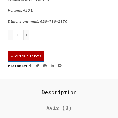
Volume: 420 L
DImensions (mm): 620*730*1970
quantité de Armoire 1 Porte Négative 420L Statique - 
AJOUTER AU DEVIS
Partager
Description
Avis (0)