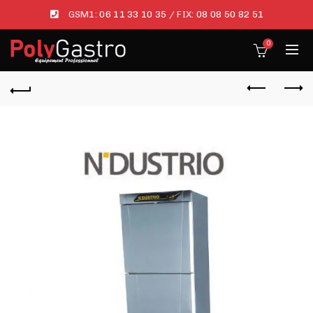
GSM1:
06 11 33 10 35
/ FIX:
08 08 50 82 51
0