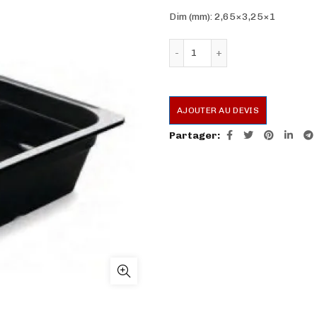
Dim (mm): 2,65×3,25×1
quantité de Bac enmélami
AJOUTER AU DEVIS
Partager