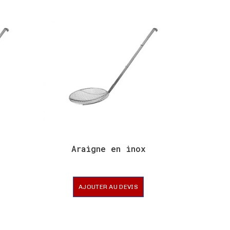
Araigne en inox
Ar
AJOUTER AU DEVIS