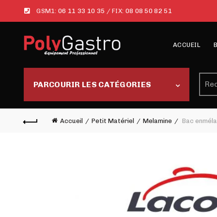
GSM1:
06 11 33 10 35
/ FIX:
08 08 50 82 51
ACCUEIL
Rech
PARCOURIR LES CATÉGORIES
Accueil
Petit Matériel
Melamine
Bac enméla