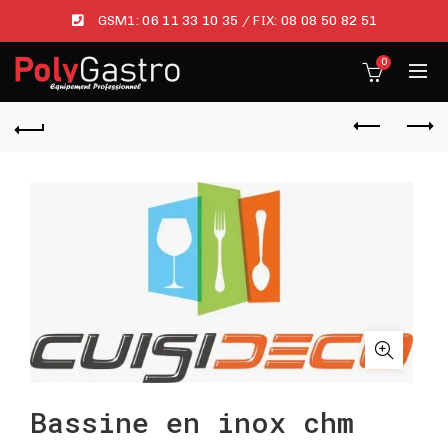
GSM1:
06 11 33 10 35
/ FIX:
08 08 50 82 51
0
Bassine en inox chm