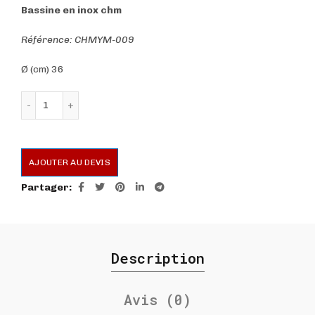
Bassine en inox chm
Référence: CHMYM-009
Ø (cm) 36
quantité de Bassine en inox chm
AJOUTER AU DEVIS
Partager
Description
Avis (0)