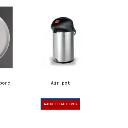
porc
Air pot
Ar
AJOUTER AU DEVIS