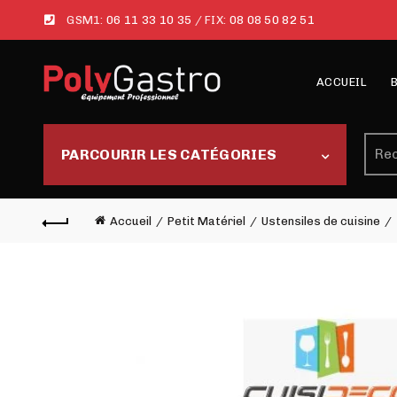
GSM1:
06 11 33 10 35
/ FIX:
08 08 50 82 51
ACCUEIL
Rech
PARCOURIR LES CATÉGORIES
Accueil
Petit Matériel
Ustensiles de cuisine