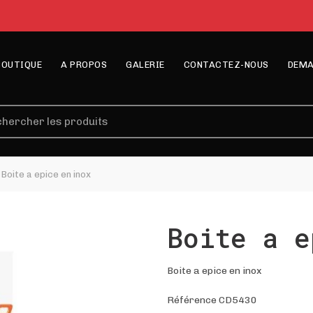
BOUTIQUE
A PROPOS
GALERIE
CONTACTEZ-NOUS
DEMA
erche
Boite a epice en inox
Boite a e
Boite a epice en inox
Référence CD5430