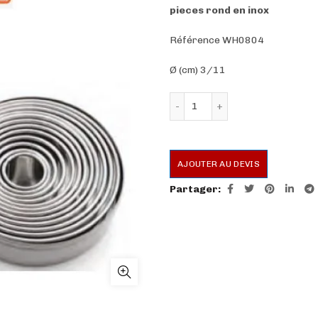
pieces rond en inox
Référence WH0804
Ø (cm) 3/11
quantité de Boite emporte
AJOUTER AU DEVIS
Partager