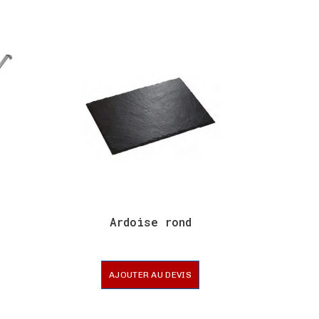
Assiett
Ardoise rond
AJOUTER AU DEVIS