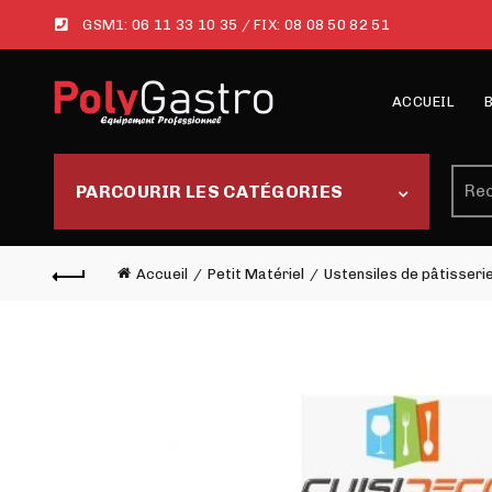
GSM1:
06 11 33 10 35
/ FIX:
08 08 50 82 51
ACCUEIL
Rech
PARCOURIR LES CATÉGORIES
Accueil
Petit Matériel
Ustensiles de pâtisseri