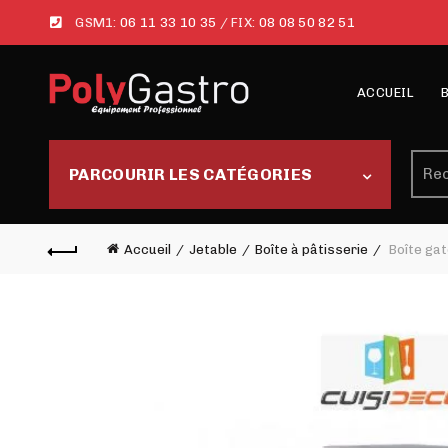
GSM1:
06 11 33 10 35
/ FIX:
08 08 50 82 51
ACCUEIL
Rech
PARCOURIR LES CATÉGORIES
Accueil
Jetable
Boîte à pâtisserie
Boîte gat