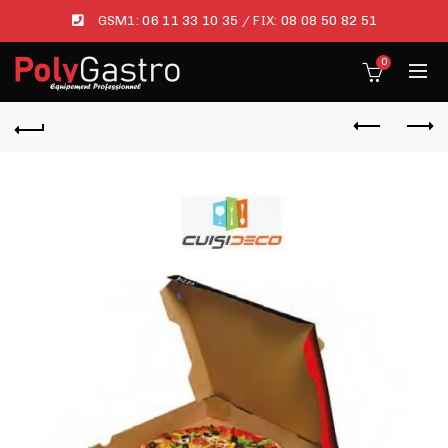
GSM1:
06 11 33 10 35
/ FIX:
08 08 50 82 51
0