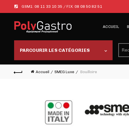
GSM1:
06 11 33 10 35
/ FIX:
08 08 50 82 51
ACCUEIL
Rech
PARCOURIR LES CATÉGORIES
Accueil
SMEG Luxe
Bouilloire