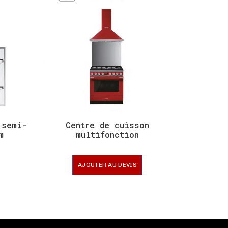
 semi-
Centre de cuisson
Tabl
m
multifonction
AJOUTER AU DEVIS