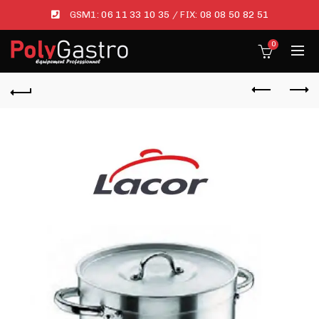
GSM1:
06 11 33 10 35
/ FIX:
08 08 50 82 51
0