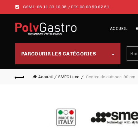
GSM1:
06 11 33 10 35
/ FIX:
08 08 50 82 51
ACCUEIL
Rech
PARCOURIR LES CATÉGORIES
Accueil
SMEG Luxe
Centre de cuisson, 90 cm