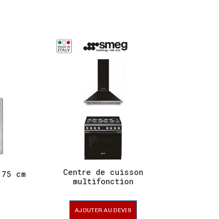
Centre de cuisson
 75 cm
Centre
multifonction
AJOUTER AU DEVIS