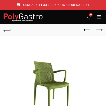
GSM1:
06 11 33 10 35
/ FIX:
08 08 50 82 51
0