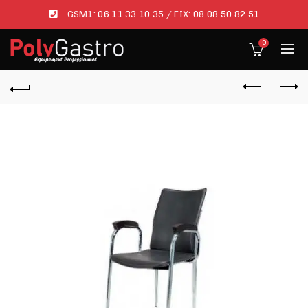
GSM1:
06 11 33 10 35
/ FIX:
08 08 50 82 51
0