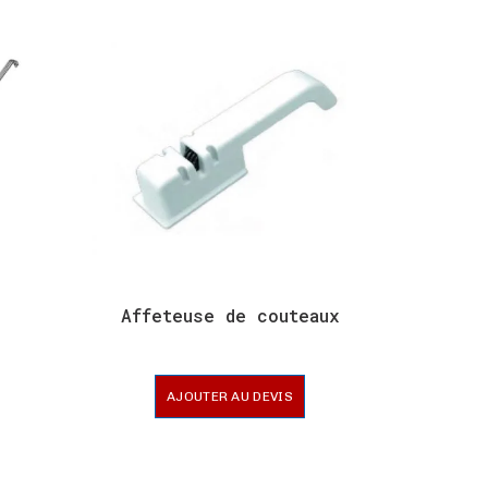
Affeteuse de couteaux
Assiet
AJOUTER AU DEVIS