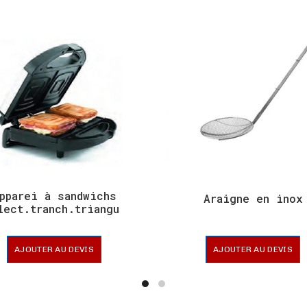
pparei à sandwichs
Araigne en inox
lect.tranch.triangu
AJOUTER AU DEVIS
AJOUTER AU DEVIS