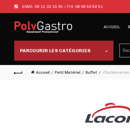
GSM1:
06 11 33 10 35
/ FIX:
08 08 50 82 51
ACCUEIL
Rech
PARCOURIR LES CATÉGORIES
Accueil
Petit Matériel
Buffet
Cloches en ino