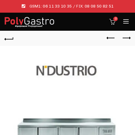
GSM1:
06 11 33 10 35
/ FIX:
08 08 50 82 51
0