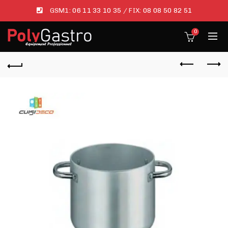
GSM1:
06 11 33 10 35
/ FIX:
08 08 50 82 51
0