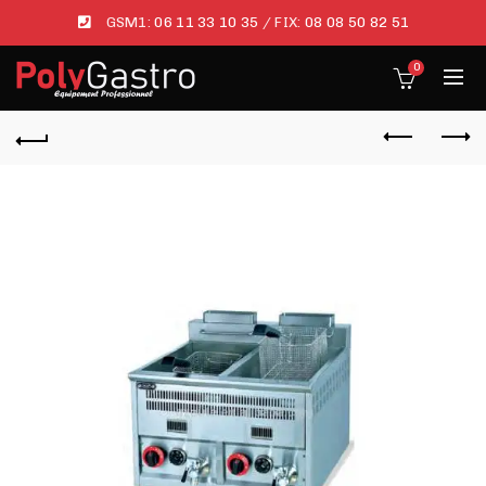
GSM1:
06 11 33 10 35
/ FIX:
08 08 50 82 51
0