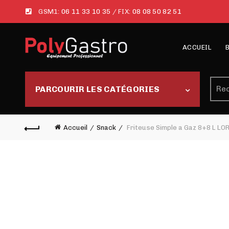
GSM1:
06 11 33 10 35
/ FIX:
08 08 50 82 51
ACCUEIL
Rech
PARCOURIR LES CATÉGORIES
Accueil
Snack
Friteuse Simple a Gaz 8+8 L LO