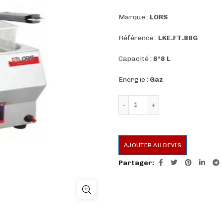
Marque :
LORS
Référence :
LKE.FT.88G
Capacité :
8°8 L
Energie :
Gaz
quantité de Friteuse Sim
AJOUTER AU DEVIS
Partager