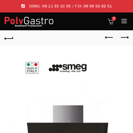
GSM1:
06 11 33 10 35
/ FIX:
08 08 50 82 51
0