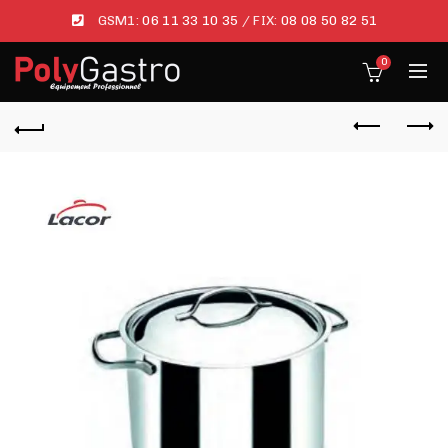
GSM1:
06 11 33 10 35
/ FIX:
08 08 50 82 51
0