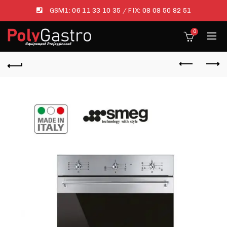
GSM1:
06 11 33 10 35
/ FIX:
08 08 50 82 51
0