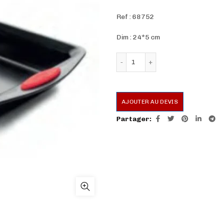
Ref :
68752
Dim : 24*5 cm
quantité de Moule Carré 
AJOUTER AU DEVIS
Partager