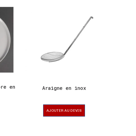
ore en
Araigne en inox
Assiet
AJOUTER AU DEVIS