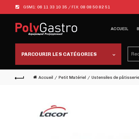
GSM1:
06 11 33 10 35
/ FIX:
08 08 50 82 51
ACCUEIL
Rech
PARCOURIR LES CATÉGORIES
Accueil
Petit Matériel
Ustensiles de pâtisseri