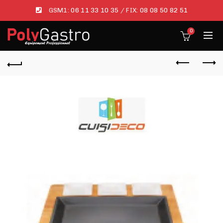
GSM1:
06 11 33 10 35
/ FIX:
08 08 50 82 51
0