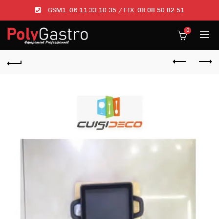
GSM1:
06 11 33 10 35
/ FIX:
08 08 50 82 51
0