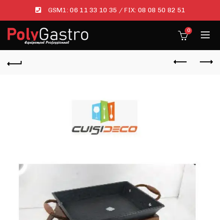
GSM1:
06 11 33 10 35
/ FIX:
08 08 50 82 51
0