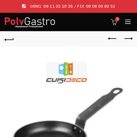
GSM1:
06 11 33 10 35
/ FIX:
08 08 50 82 51
0