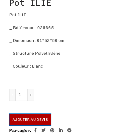
Pot ILIE
Pot ILIE
_ Référence : 026665
_ Dimension : 81*52*58 cm
_ Structure Polyéthylène
_ Couleur : Blanc
quantité de Pot ILIE
AJOUTER AU DEVIS
Partager