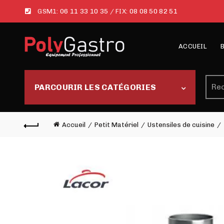
GSM1:
06 11 33 10 35
/ FIX:
08 08 50 82 51
ACCUEIL
Rech
PARCOURIR LES CATÉGORIES
Accueil
Petit Matériel
Ustensiles de cuisine