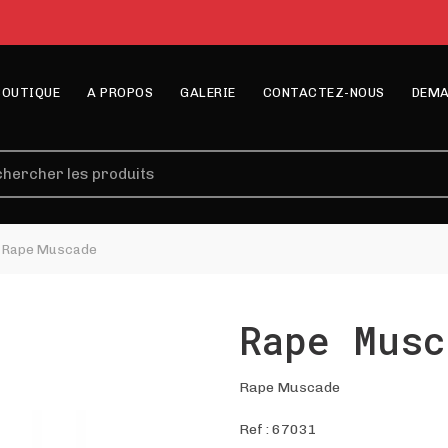
BOUTIQUE
A PROPOS
GALERIE
CONTACTEZ-NOUS
DEMA
erche
Rape Muscade
Rape Musc
Rape Muscade
Ref :
67031