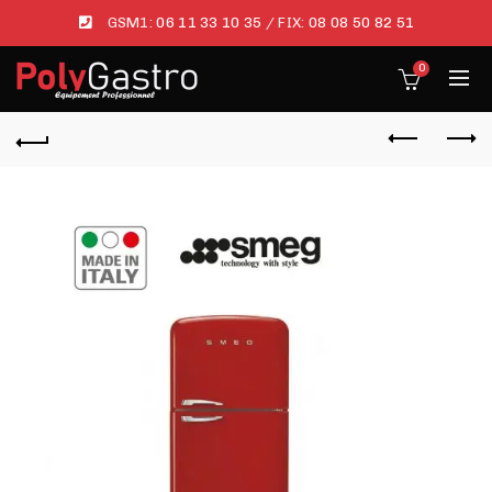
GSM1:
06 11 33 10 35
/ FIX:
08 08 50 82 51
0