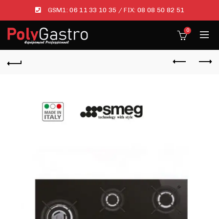
GSM1:
06 11 33 10 35
/ FIX:
08 08 50 82 51
0