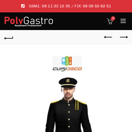
GSM1:
06 11 33 10 35
/ FIX:
08 08 50 82 51
0