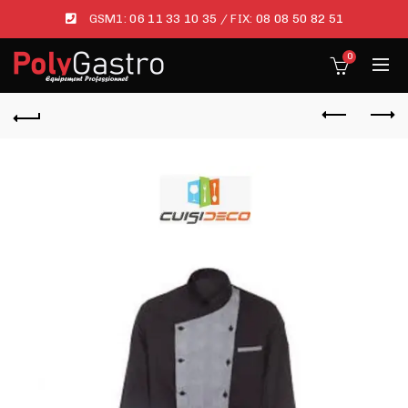
GSM1:
06 11 33 10 35
/ FIX:
08 08 50 82 51
0