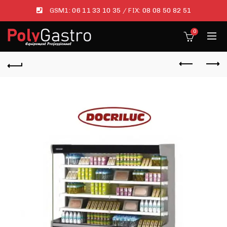
GSM1:
06 11 33 10 35
/ FIX:
08 08 50 82 51
0