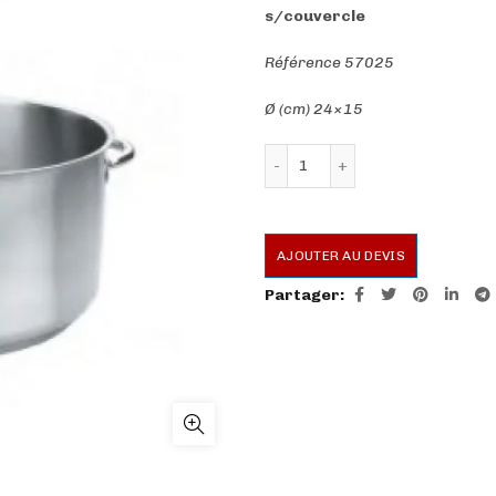
s/couvercle
Référence 57025
Ø (cm) 24×15
quantité de Braisiere ec
AJOUTER AU DEVIS
Partager