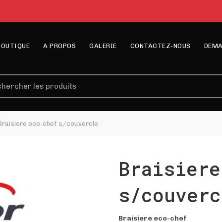
BOUTIQUE
A PROPOS
GALERIE
CONTACTEZ-NOUS
DEMA
erche
raisiere eco-chef s/couvercle
Braisiere
s/couverc
Braisiere eco-chef