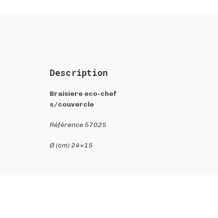
Description
Braisiere eco-chef
s/couvercle
Référence 57025
Ø (cm) 24×15