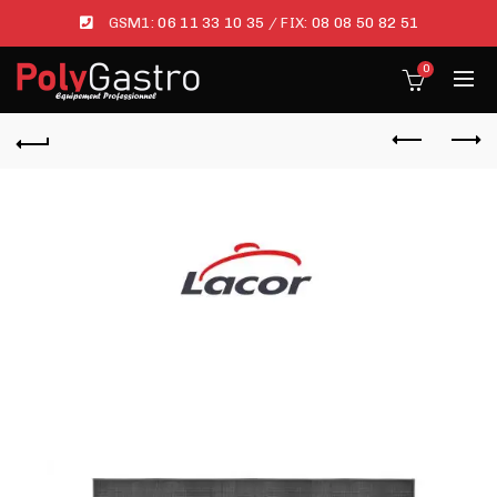
GSM1:
06 11 33 10 35
/ FIX:
08 08 50 82 51
0