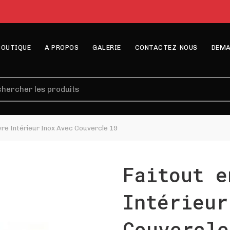
BOUTIQUE
A PROPOS
GALERIE
CONTACTEZ-NOUS
DEMA
erche
vre Intérieur Inox Avec Couvercle 19
Faitout e
Intérieur
Couvercle