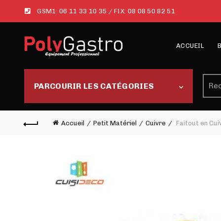
GSM1:
06 11 33 10 35
/ FIX:
08 08 50 82 51
ACCUEIL
Rech
PARCOURIR LES CATÉGORIES
Accueil
Petit Matériel
Cuivre
Faitout en Cui