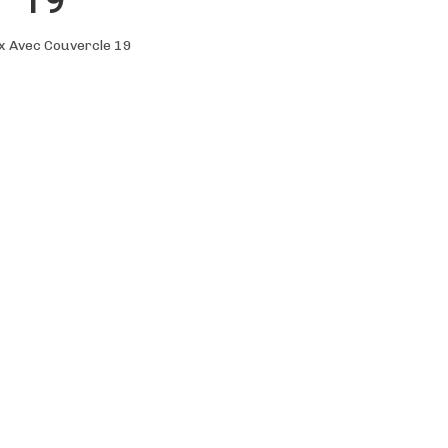
ox Avec Couvercle 19
uivre Intérieur Inox Avec Couvercle 19