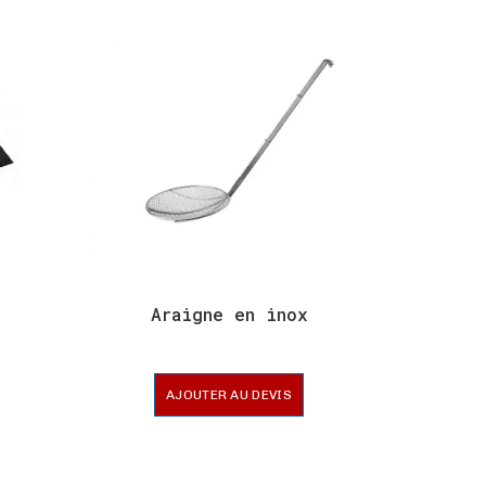
Araigne en inox
Ar
AJOUTER AU DEVIS