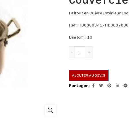
Faitout en Cuivre Intérieur In
Ref :
HD0006941/HD0007008
Dim (cm) : 19
quantité de Faitout en C
AJOUTER AU DEVIS
Partager