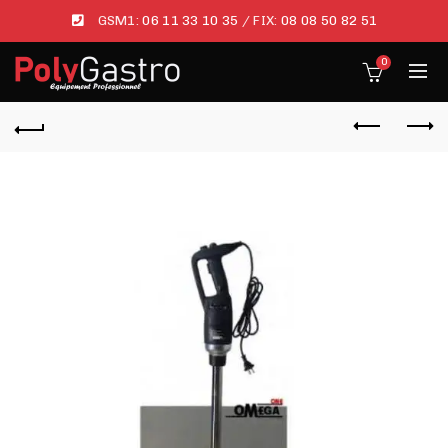
GSM1:
06 11 33 10 35
/ FIX:
08 08 50 82 51
0