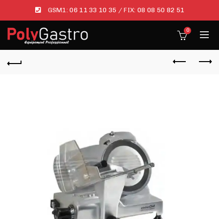
GSM1:
06 11 33 10 35
/ FIX:
08 08 50 82 51
0